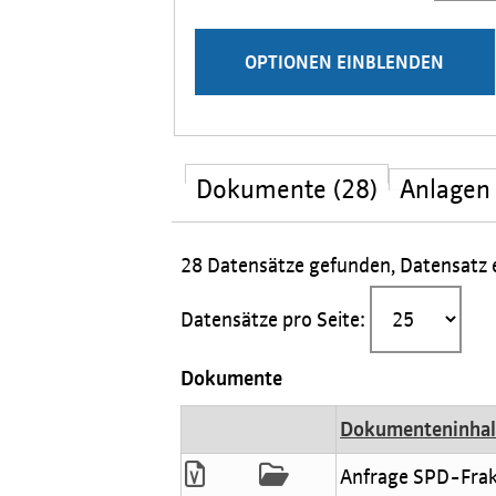
Stichwörter
Ergebnisse pro Seite
Vollständig anzeigen
Dokumente (28)
Anlagen 
28 Datensätze gefunden, Datensatz e
Datensätze pro Seite:
Dokumente
Dokumenteninhal
Anfrage SPD-Frakt