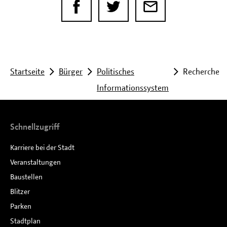
Sie
Startseite
Bürger
Politisches
Recherche
Informationssystem
befinden
sich
Schnellzugriff
hier:
Karriere bei der Stadt
Veranstaltungen
Baustellen
Blitzer
Parken
Stadtplan